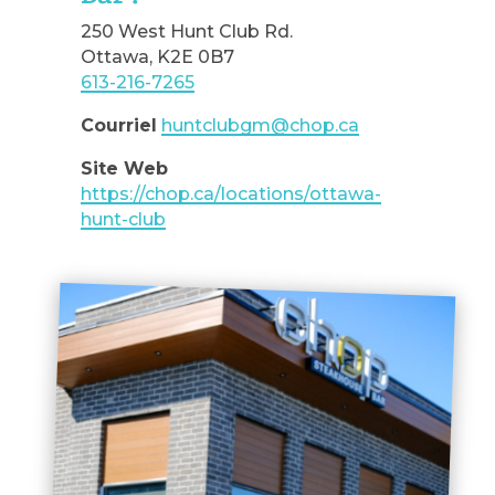
250 West Hunt Club Rd.
Ottawa, K2E 0B7
613-216-7265
Courriel
huntclubgm@chop.ca
Site Web
https://chop.ca/locations/ottawa-
hunt-club