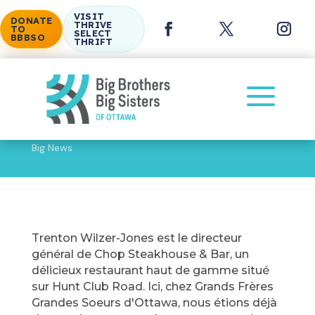
VISIT
DONATE
THRIVE
TO
SELECT
BBBSO
THRIFT
a
Big News
Trenton-Wilzer-Jones, de Chop Steakhouse & Bar
Trenton Wilzer-Jones est le directeur
général de Chop Steakhouse & Bar, un
délicieux restaurant haut de gamme situé
sur Hunt Club Road. Ici, chez Grands Frères
Grandes Soeurs d'Ottawa, nous étions déjà